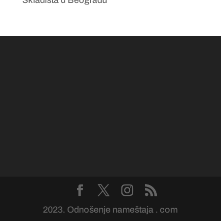
2023. Odnošenje nameštaja . com