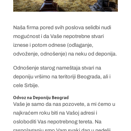
Naša firma pored svih poslova selidbi nudi
mogućnost i da Vaše nepotrebne stvari
iznese i potom odnese (odlaganje,
odvoženje, odnošenje) na neku od deponija.
Odnošenje starog nameštaja stvari na
deponiju vršimo na teritoriji Beograda, ali i
cele Srbije.
Odvoz na Deponiju Beograd
Vaše je samo da nas pozovete, a mi ćemo u
najkraćem roku biti na Vašoj adresi i
osloboditi Vas nepotrebnog tereta. Na
raspolaganju smo Vam svaki dan u nedelji,