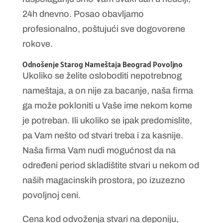
24h dnevno. Posao obavljamo
profesionalno, poštujući sve dogovorene
rokove.
Odnošenje Starog Nameštaja Beograd Povoljno
Ukoliko se želite osloboditi nepotrebnog
nameštaja, a on nije za bacanje, naša firma
ga može pokloniti u Vaše ime nekom kome
je potreban. Ili ukoliko se ipak predomislite,
pa Vam nešto od stvari treba i za kasnije.
Naša firma Vam nudi mogućnost da na
određeni period skladištite stvari u nekom od
naših magacinskih prostora, po izuzezno
povoljnoj ceni.
Cena kod odvoženja stvari na deponiju,