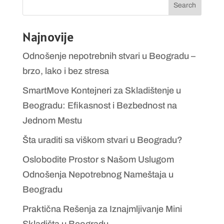
Search
Najnovije
Odnošenje nepotrebnih stvari u Beogradu –
brzo, lako i bez stresa
SmartMove Kontejneri za Skladištenje u
Beogradu: Efikasnost i Bezbednost na
Jednom Mestu
Šta uraditi sa viškom stvari u Beogradu?
Oslobodite Prostor s Našom Uslugom
Odnošenja Nepotrebnog Nameštaja u
Beogradu
Praktična Rešenja za Iznajmljivanje Mini
Skladišta u Beogradu